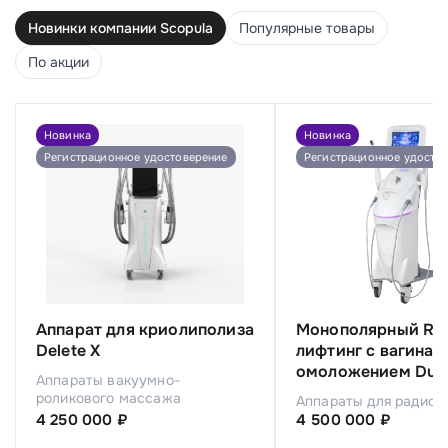
Новинки компании Scopula
Популярные товары
По акции
Новинка
Новинка
Регистрационное удостоверение
Регистрационное удосто
Аппарат для криолиполиза
Монополярный RF
Delete X
лифтинг с вагина
омоложением Duet
Аппараты вакуумно-
роликового массажа
Аппараты для радиол
4 250 000 ₽
4 500 000 ₽