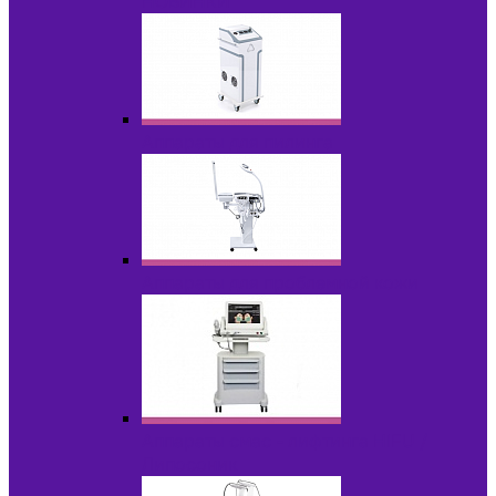
НОВИНКИ
Аппараты для пилинга
Аппараты для проблемной кожи
Аппараты cмас - лифтинга HIFU /
Липосоник