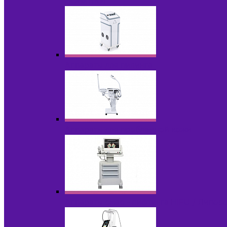
НОВИНКИ
Аппараты для пилинга
Аппараты для проблемной кожи
Аппараты cмас - лифтинга HIFU / Липос