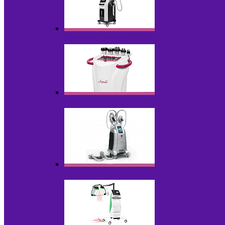
Аппараты для вакуумно-роликового ма
Аппараты для кавитации
Аппараты для криолиполиза