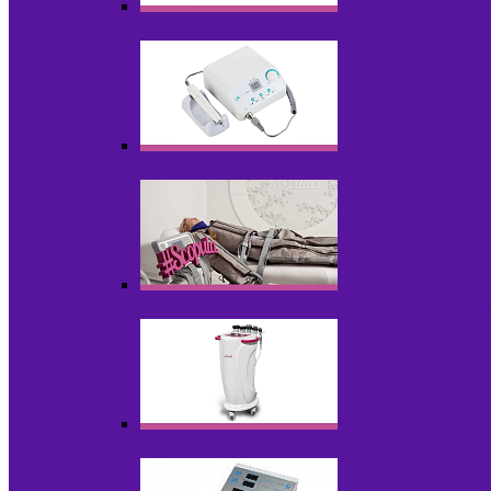
Аппараты для диодного липолиза
Аппараты для педикюра и маникюра
Аппараты для прессотерапии и лимфод
Аппараты для радиолифтинга