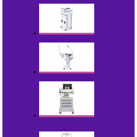
НОВИНКИ
Аппараты для пилинга
Аппараты для проблемной кожи
Аппараты cмас - лифтинга HIFU /
Липосоник