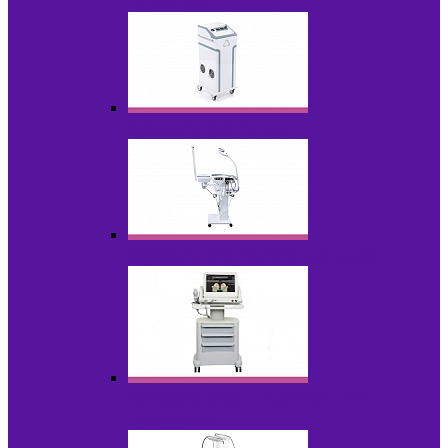
НОВИНКИ
Аппараты для пилинга
Аппараты для проблемной кожи
Аппараты cмас - лифтинга HIFU /
Липосоник