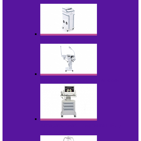
НОВИНКИ
Аппараты для пилинга
Аппараты для проблемной кожи
Аппараты cмас - лифтинга HIFU /
Липосоник