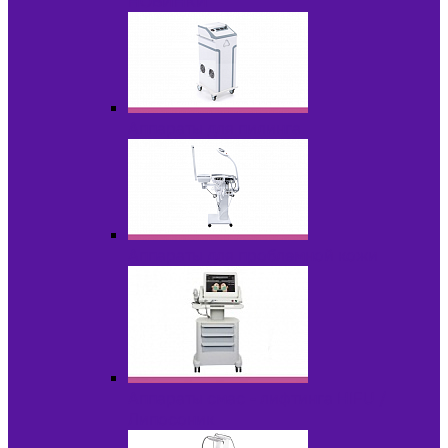
НОВИНКИ
Аппараты для пилинга
Аппараты для проблемной кожи
Аппараты cмас - лифтинга HIFU /
Липосоник